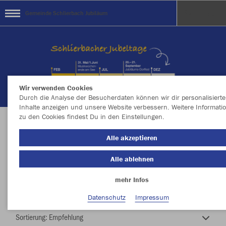
Gemeinde Schlierbach Jubiläum
Wir verwenden Cookies
Durch die Analyse der Besucherdaten können wir dir personalisierte
Inhalte anzeigen und unsere Website verbessern. Weitere Informati
zu den Cookies findest Du in den Einstellungen.
a Gschichd, a Jubiläum, a Feschd
Alle akzeptieren
Alle ablehnen
mehr Infos
Nachhaltig
Farbe
Datenschutz
Impressum