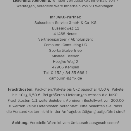
Lieferung/Abholung:
je nach Verfügbarkeit innerhalb von 7
Werktagen, veredelte Ware innerhalb von 20 Werktagen.
Ihr JAKO-Partner:
Suissetech Service GmbH & Co. KG
Bussardweg 11
41468 Neuss
Vertriebspartner / Abholungen:
Campunni Consulting UG
Sportartikelvertrieb
Michael Beenen
Hooghe Weg 2
47906 Kempen
Tel: 0 152 / 34 55 666 1
campunni@gmx.de
Frachtkosten:
Päckchen/Pakete bis 5kg pauschal 4,50 €, Pakete
bis 10kg 6,50 €. Bei größeren Lieferungen werden die JAKO-
Frachtkosten 1:1 weitergegeben. Ab einem Bestellwert von 200,00
€ werden keine Lieferkosten berechnet. Bitte beachten Sie, dass
die Versandkosten nicht in der Anfragebestätigung aufgeführt sind!
Achtung:
Veredelte Ware ist vom Umtausch ausgeschlossen!