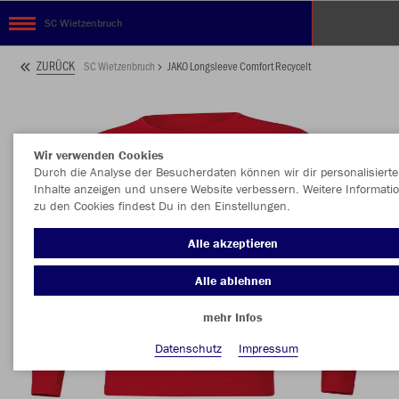
SC Wietzenbruch
ZURÜCK
SC Wietzenbruch
JAKO Longsleeve Comfort Recycelt
Wir verwenden Cookies
Durch die Analyse der Besucherdaten können wir dir personalisierte
Inhalte anzeigen und unsere Website verbessern. Weitere Informati
zu den Cookies findest Du in den Einstellungen.
Alle akzeptieren
Alle ablehnen
mehr Infos
Datenschutz
Impressum