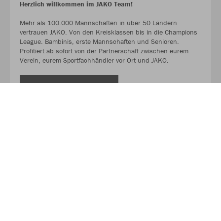
Herzlich willkommen im JAKO Team!
Mehr als 100.000 Mannschaften in über 50 Ländern
vertrauen JAKO. Von den Kreisklassen bis in die Champions
League. Bambinis, erste Mannschaften und Senioren.
Profitiert ab sofort von der Partnerschaft zwischen eurem
Verein, eurem Sportfachhändler vor Ort und JAKO.
MEHR LESEN
Über JAKO