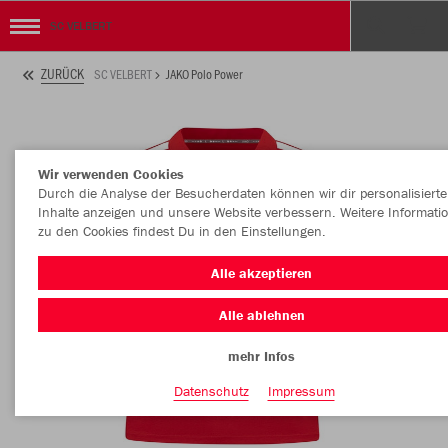
SC VELBERT
ZURÜCK
SC VELBERT
JAKO Polo Power
Wir verwenden Cookies
Durch die Analyse der Besucherdaten können wir dir personalisierte
Inhalte anzeigen und unsere Website verbessern. Weitere Informati
zu den Cookies findest Du in den Einstellungen.
Alle akzeptieren
Alle ablehnen
mehr Infos
Datenschutz
Impressum