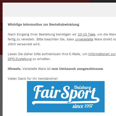
SC Unterbach
Wichtige Information zur Bestellabwicklung
Nach Eingang Ihrer Bestellung benötigen wir
10-15 Tage
, um die War
fertig zu veredeln. Bitte beachten Sie, dass
unveredelte
Ware direkt v
JAKO versendet wird.
Wir verwenden Cookies
Durch die Analyse der Besucherdaten können wir dir personalisierte
Lesen Sie daher bitte aufmerksam Ihre E-Mails, um
Informationen zur
Inhalte anzeigen und unsere Website verbessern. Weitere Informati
DPD-Zustellung
zu erhalten.
zu den Cookies findest Du in den Einstellungen.
Herzlich willkommen im Vereinsshop des SC
Hinweis:
Veredelte Ware ist
vom Umtausch ausgeschlossen
.
Alle akzeptieren
Unterbach
Vielen Dank für Ihr Verständnis!
Alle ablehnen
mehr Infos
Farbe
Datenschutz
Impressum