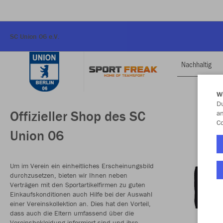
SC Union 06 e.V.
Nachhaltig
W
Du
Offizieller Shop des SC
an
Co
Union 06
Um im Verein ein einheitliches Erscheinungsbild
durchzusetzen, bieten wir Ihnen neben
Verträgen mit den Sportartikelfirmen zu guten
Einkaufskonditionen auch Hilfe bei der Auswahl
einer Vereinskollektion an. Dies hat den Vorteil,
dass auch die Eltern umfassend über die
Vereinsbekleidung informiert sind und ihre