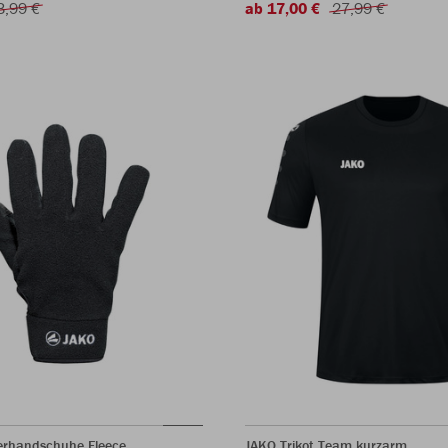
3,99 €
ab 17,00 €
27,99 €
lerhandschuhe Fleece
JAKO Trikot Team kurzarm