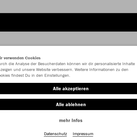
ir verwenden Cookies
rch die Analyse der Besucherdaten können wir dir personalisierte Inhalte
zeigen und unsere Website verbessern. Weitere Informationen zu den
okies findest Du in den Einstellungen.
Alle akzeptieren
Alle ablehnen
mehr Infos
Farbe
Datenschutz
Impressum