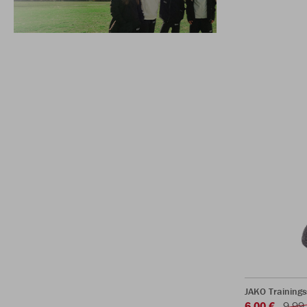
JAKO Training
6,00 €
9,99