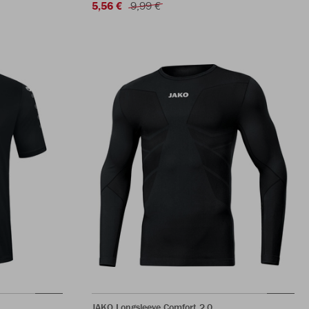
5,56 €
9,99 €
JAKO Longsleeve Comfort 2.0