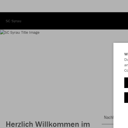
SC Syrau
W
Du
an
Co
Nachhaltig
Herzlich Willkommen im