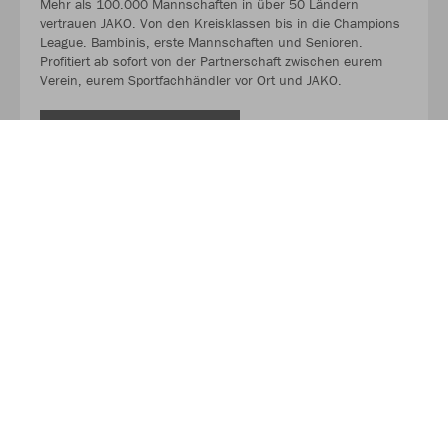
Mehr als 100.000 Mannschaften in über 50 Ländern
vertrauen JAKO. Von den Kreisklassen bis in die Champions
League. Bambinis, erste Mannschaften und Senioren.
Profitiert ab sofort von der Partnerschaft zwischen eurem
Verein, eurem Sportfachhändler vor Ort und JAKO.
MEHR LESEN
Über JAKO
Aus der Garage zum führenden Teamsport-Ausrüster. Die