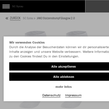
SC Syrau
ZURÜCK
SC Syrau
JAKO Stutzenstrumpf Glasgow 2.0
Wir verwenden Cookies
Durch die Analyse der Besucherdaten können wir dir personalisierte
Inhalte anzeigen und unsere Website verbessern. Weitere Informati
zu den Cookies findest Du in den Einstellungen.
Alle akzeptieren
Alle ablehnen
mehr Infos
Datenschutz
Impressum