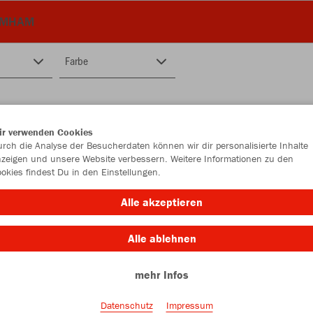
MMHAM
Farbe
ir verwenden Cookies
rch die Analyse der Besucherdaten können wir dir personalisierte Inhalte
zeigen und unsere Website verbessern. Weitere Informationen zu den
okies findest Du in den Einstellungen.
Alle akzeptieren
Alle ablehnen
mehr Infos
Datenschutz
Impressum