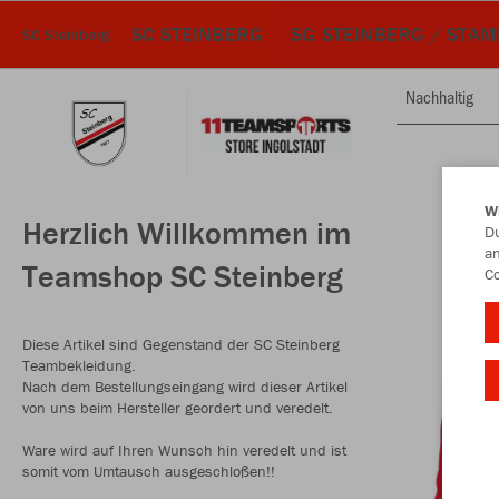
SC STEINBERG
SG STEINBERG / STA
SC Steinberg
Nachhaltig
W
Herzlich Willkommen im
Du
an
Teamshop SC Steinberg
Co
Diese Artikel sind Gegenstand der SC Steinberg
Teambekleidung.
Nach dem Bestellungseingang wird dieser Artikel
von uns beim Hersteller geordert und veredelt.
Ware wird auf Ihren Wunsch hin veredelt und ist
somit vom Umtausch ausgeschloßen!!