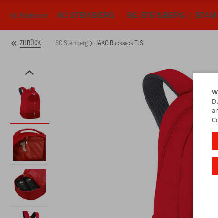
SC STEINBERG
SG STEINBERG / STA
SC Steinberg
SC Steinberg
JAKO Rucksack TLS
ZURÜCK
W
Du
an
Co