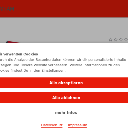
MMHAM
JAK
ir verwenden Cookies
rch die Analyse der Besucherdaten können wir dir personalisierte Inhalte
mit Bodenfa
zeigen und unsere Website verbessern. Weitere Informationen zu den
okies findest Du in den Einstellungen.
Alle akzeptieren
Einzelau
Alle ablehnen
Größe (19,
mehr Infos
Einheitsgrö
Datenschutz
Impressum