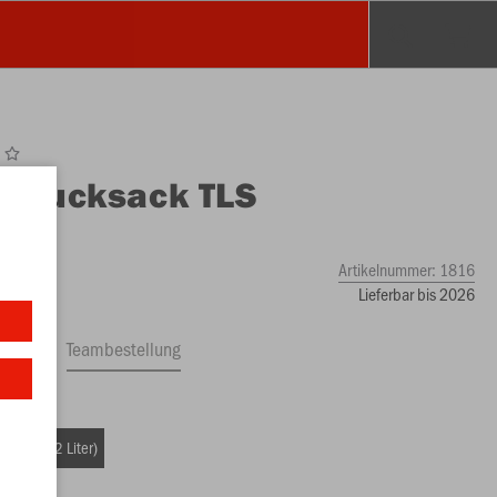
O
Rucksack TLS
ch
Artikelnummer:
1816
Lieferbar bis 2026
ftrag
Teambestellung
49 €)
ße (ca. 32 Liter)