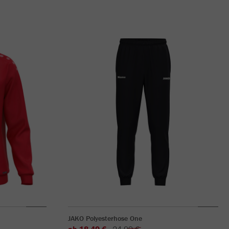
JAKO Polyesterhose One
ab 18,49 €
24,99 €