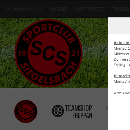
JUGEND
SUPPORTER
FUSSBA
SC Siegelsbach 1921
Aktuelle
Montag 1
Mittwoch
W
Donnerst
Du
Freitag 1
an
Co
Bürozeit
Montag bi
www.spor
Nachhaltig