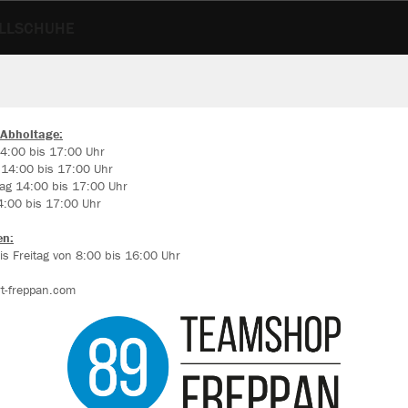
LLSCHUHE
 Abholtage:
4:00 bis 17:00 Uhr
 14:00 bis 17:00 Uhr
ir verwenden Cookies
ag 14:00 bis 17:00 Uhr
rch die Analyse der Besucherdaten können wir dir personalisierte Inhalte
4:00 bis 17:00 Uhr
zeigen und unsere Website verbessern. Weitere Informationen zu den
okies findest Du in den Einstellungen.
en:
s Freitag von 8:00 bis 16:00 Uhr
Alle akzeptieren
t-freppan.com
Alle ablehnen
Farbe
mehr Infos
Datenschutz
Impressum