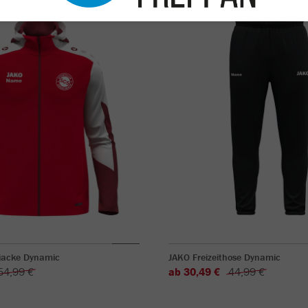
jacke Dynamic
JAKO Freizeithose Dynamic
54,99 €
ab 30,49 €
44,99 €