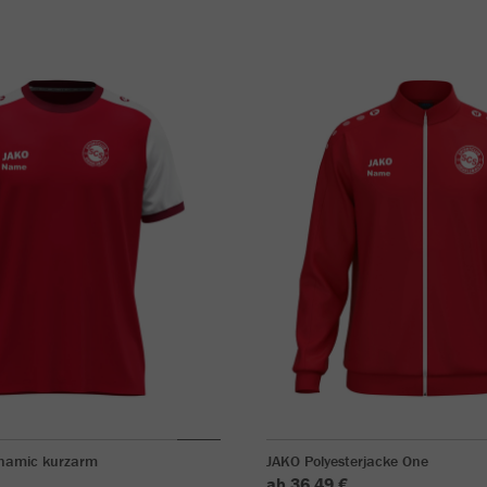
ynamic kurzarm
JAKO Polyesterjacke One
ab 36,49 €