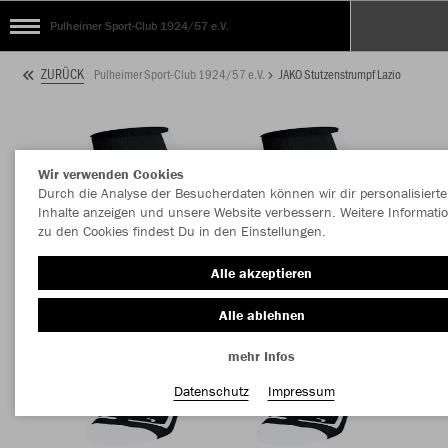
Pulheimer Sport-Club 1924/57 e.V.
ZURÜCK
Pulheimer Sport-Club 1924/57 e.V.
JAKO Stutzenstrumpf Lazio
Wir verwenden Cookies
Durch die Analyse der Besucherdaten können wir dir personalisierte
Inhalte anzeigen und unsere Website verbessern. Weitere Informati
zu den Cookies findest Du in den Einstellungen.
Alle akzeptieren
Alle ablehnen
mehr Infos
Datenschutz
Impressum