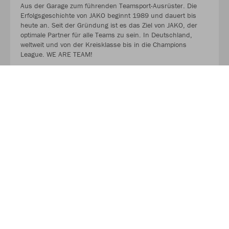
Aus der Garage zum führenden Teamsport-Ausrüster. Die
Erfolgsgeschichte von JAKO beginnt 1989 und dauert bis
heute an. Seit der Gründung ist es das Ziel von JAKO, der
optimale Partner für alle Teams zu sein. In Deutschland,
weltweit und von der Kreisklasse bis in die Champions
League. WE ARE TEAM!
Mehr als 100.000 Mannschaften in über 50 Ländern
vertrauen JAKO. Von den Kreisklassen bis in die Champions
League. Bambinis, erste Mannschaften und Senioren.
Profitiert ab sofort von der Partnerschaft zwischen eurem
Verein, eurem Sportfachhändler vor Ort und JAKO.
MEHR LESEN