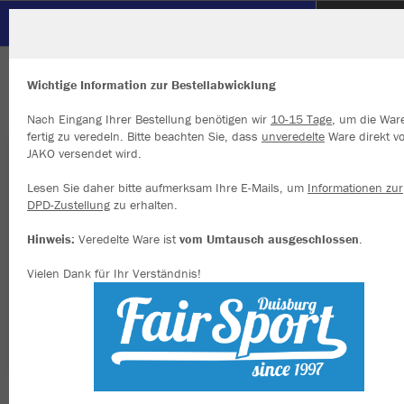
SC Hertha Hamborn
ZURÜCK
SC Hertha Hamborn
JAKO T-Shirt Promo
Wichtige Information zur Bestellabwicklung
Nach Eingang Ihrer Bestellung benötigen wir
10-15 Tage
, um die War
fertig zu veredeln. Bitte beachten Sie, dass
unveredelte
Ware direkt v
JAKO versendet wird.
Wir verwenden Cookies
Durch die Analyse der Besucherdaten können wir dir personalisierte
Lesen Sie daher bitte aufmerksam Ihre E-Mails, um
Informationen zur
Inhalte anzeigen und unsere Website verbessern. Weitere Informati
DPD-Zustellung
zu erhalten.
zu den Cookies findest Du in den Einstellungen.
Hinweis:
Veredelte Ware ist
vom Umtausch ausgeschlossen
.
Alle akzeptieren
Vielen Dank für Ihr Verständnis!
Alle ablehnen
mehr Infos
Datenschutz
Impressum