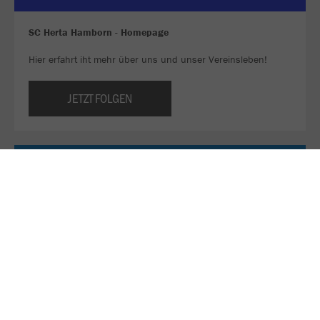
SC Herta Hamborn - Homepage
Hier erfahrt iht mehr über uns und unser Vereinsleben!
JETZT FOLGEN
Sei ein Teil unseres WhatsApp-Kanals!
Bleib immer am Ball und verpasse keine Deals mehr. 👀