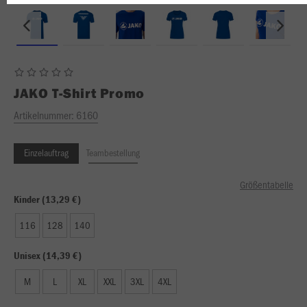
JAKO
T-Shirt Promo
Artikelnummer:
6160
Einzelauftrag
Teambestellung
Größentabelle
Kinder (13,29 €)
116
128
140
Unisex (14,39 €)
M
L
XL
XXL
3XL
4XL