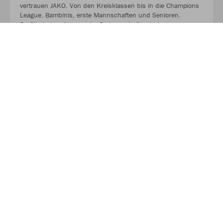
vertrauen JAKO. Von den Kreisklassen bis in die Champions
League. Bambinis, erste Mannschaften und Senioren.
Profitiert ab sofort von der Partnerschaft zwischen eurem
Verein, eurem Sportfachhändler vor Ort und JAKO.
MEHR LESEN
Nachhaltigkeit
Als Teamsportler wissen wir, dass Nachhaltigkeit nicht im
Alleingang funktioniert. Der verantwortungsvolle Umgang mit