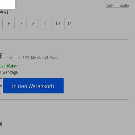
Größentabelle
00 €)
6
7
8
9
10
11
€
Preis inkl. 19% MwSt. zzgl. Versand
rt verfügbar
14 Werktage
In den Warenkorb
ng