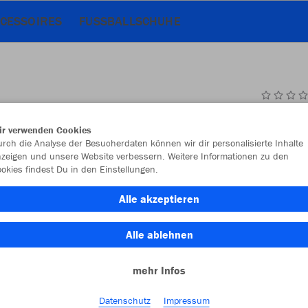
CESSOIRES
FUSSBALLSCHUHE
JAK
ir verwenden Cookies
Fun
rch die Analyse der Besucherdaten können wir dir personalisierte Inhalte
zeigen und unsere Website verbessern. Weitere Informationen zu den
royal
okies findest Du in den Einstellungen.
Alle akzeptieren
Alle ablehnen
mehr Infos
Einzelau
Datenschutz
Impressum