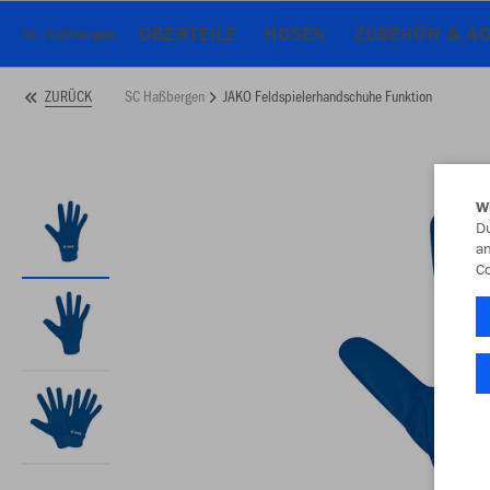
OBERTEILE
HOSEN
ZUBEHÖR & AC
SC Haßbergen
SC Haßbergen
JAKO Feldspielerhandschuhe Funktion
ZURÜCK
W
Du
an
Co