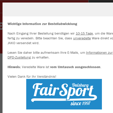
SC Grimlinghausen 1936 e.V.
Wichtige Information zur Bestellabwicklung
Nach Eingang Ihrer Bestellung benötigen wir
10-15 Tage
, um die War
fertig zu veredeln. Bitte beachten Sie, dass
unveredelte
Ware direkt v
JAKO versendet wird.
Wir verwenden Cookies
Durch die Analyse der Besucherdaten können wir dir personalisierte
Lesen Sie daher bitte aufmerksam Ihre E-Mails, um
Informationen zur
Inhalte anzeigen und unsere Website verbessern. Weitere Informati
DPD-Zustellung
zu erhalten.
zu den Cookies findest Du in den Einstellungen.
Herzlich willkommen SC 1936 Grimlinghausen
Hinweis:
Veredelte Ware ist
vom Umtausch ausgeschlossen
.
Alle akzeptieren
Vielen Dank für Ihr Verständnis!
Alle ablehnen
mehr Infos
Nachhaltig
Farbe
Datenschutz
Impressum