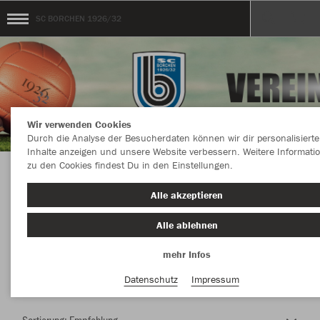
SC BORCHEN 1926/32
Wir verwenden Cookies
Durch die Analyse der Besucherdaten können wir dir personalisierte
Inhalte anzeigen und unsere Website verbessern. Weitere Informati
zu den Cookies findest Du in den Einstellungen.
Herzlich Willkommen im Teamshop SC
Alle akzeptieren
BORCHEN 1926/32
Alle ablehnen
mehr Infos
Farbe
Datenschutz
Impressum