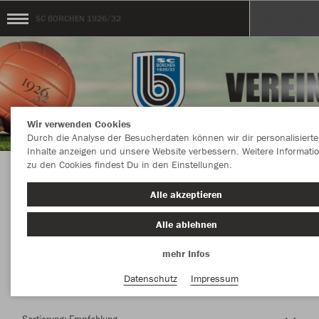
SC BORCHEN 1926/32
Wir verwenden Cookies
Durch die Analyse der Besucherdaten können wir dir personalisierte
Inhalte anzeigen und unsere Website verbessern. Weitere Informati
zu den Cookies findest Du in den Einstellungen.
Herzlich Willkommen im Teamshop SC
Alle akzeptieren
BORCHEN 1926/32
Alle ablehnen
mehr Infos
Nachhaltig
Farbe
Datenschutz
Impressum