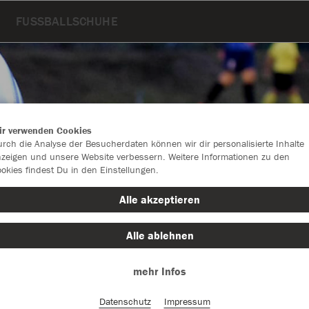
FUSSBALLSCHUHE
ir verwenden Cookies
rch die Analyse der Besucherdaten können wir dir personalisierte Inhalte
zeigen und unsere Website verbessern. Weitere Informationen zu den
okies findest Du in den Einstellungen.
Alle akzeptieren
Alle ablehnen
Farbe
mehr Infos
Datenschutz
Impressum