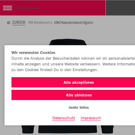
RW Westönnen
ZURÜCK
RW Westönnen
JAKO Kapuzensweat Organic
Wir verwenden Cookies
Durch die Analyse der Besucherdaten können wir dir personalisierte
Inhalte anzeigen und unsere Website verbessern. Weitere Informati
zu den Cookies findest Du in den Einstellungen.
Alle akzeptieren
Alle ablehnen
mehr Infos
Datenschutz
Impressum