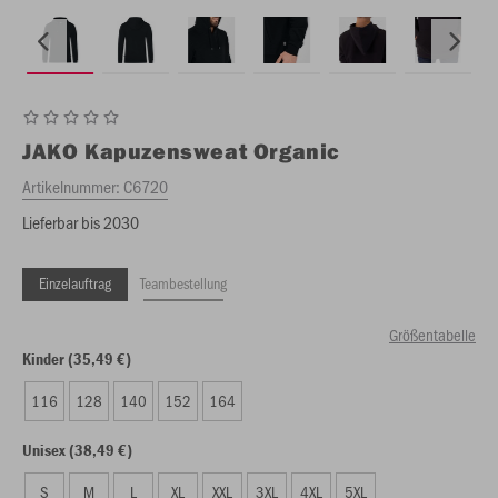
JAKO
Kapuzensweat Organic
Artikelnummer:
C6720
Lieferbar bis 2030
Einzelauftrag
Teambestellung
Größentabelle
Kinder (35,49 €)
116
128
140
152
164
Unisex (38,49 €)
S
M
L
XL
XXL
3XL
4XL
5XL