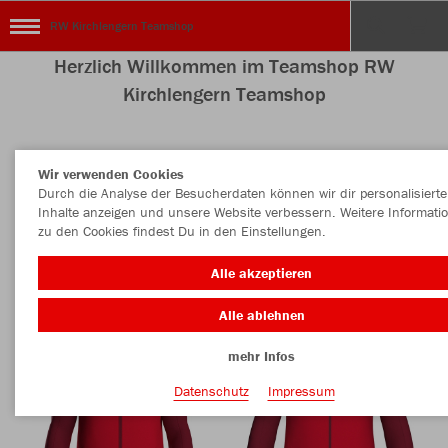
RW Kirchlengern Teamshop
Herzlich Willkommen im Teamshop RW
Kirchlengern Teamshop
Wir verwenden Cookies
Nachhaltig
Farbe
Durch die Analyse der Besucherdaten können wir dir personalisierte
Inhalte anzeigen und unsere Website verbessern. Weitere Informati
zu den Cookies findest Du in den Einstellungen.
Alle akzeptieren
Alle ablehnen
mehr Infos
Datenschutz
Impressum