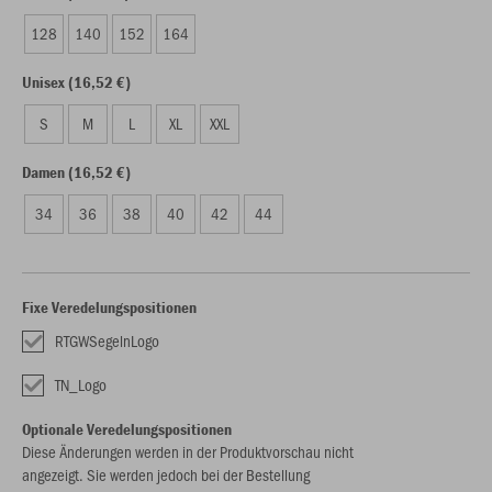
128
140
152
164
Unisex (16,52 €)
S
M
L
XL
XXL
Damen (16,52 €)
34
36
38
40
42
44
Fixe Veredelungspositionen
RTGWSegelnLogo
TN_Logo
Optionale Veredelungspositionen
Diese Änderungen werden in der Produktvorschau nicht
angezeigt. Sie werden jedoch bei der Bestellung