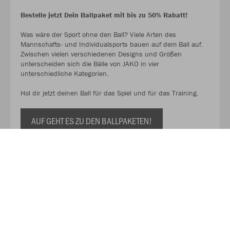
Bestelle jetzt Dein Ballpaket mit bis zu 50% Rabatt!
Was wäre der Sport ohne den Ball? Viele Arten des
Mannschafts- und Individualsports bauen auf dem Ball auf.
Zwischen vielen verschiedenen Designs und Größen
unterscheiden sich die Bälle von JAKO in vier
unterschiedliche Kategorien.
Hol dir jetzt deinen Ball für das Spiel und für das Training.
AUF GEHT ES ZU DEN BALLPAKETEN!