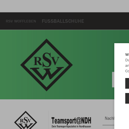
FUSSBALLSCHUHE
RSV WOFFLEBEN
W
Du
an
Co
Nachhaltig