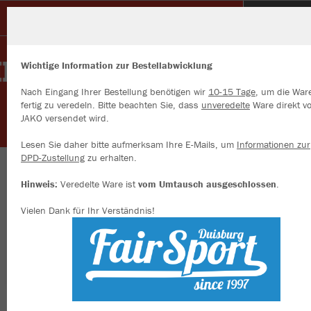
RESG Walsum
Wichtige Information zur Bestellabwicklung
Nach Eingang Ihrer Bestellung benötigen wir
10-15 Tage
, um die War
fertig zu veredeln. Bitte beachten Sie, dass
unveredelte
Ware direkt v
JAKO versendet wird.
Wir verwenden Cookies
Durch die Analyse der Besucherdaten können wir dir personalisierte
Lesen Sie daher bitte aufmerksam Ihre E-Mails, um
Informationen zur
Inhalte anzeigen und unsere Website verbessern. Weitere Informati
DPD-Zustellung
zu erhalten.
zu den Cookies findest Du in den Einstellungen.
Herzlich willkommen im Vereinsshop der RESG
Hinweis:
Veredelte Ware ist
vom Umtausch ausgeschlossen
.
Alle akzeptieren
Walsum
Vielen Dank für Ihr Verständnis!
Alle ablehnen
mehr Infos
Farbe
Datenschutz
Impressum