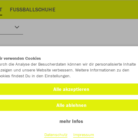
T
FUSSBALLSCHUHE
ir verwenden Cookies
rch die Analyse der Besucherdaten können wir dir personalisierte Inhalte
zeigen und unsere Website verbessern. Weitere Informationen zu den
okies findest Du in den Einstellungen.
Alle akzeptieren
Alle ablehnen
mehr Infos
Datenschutz
Impressum