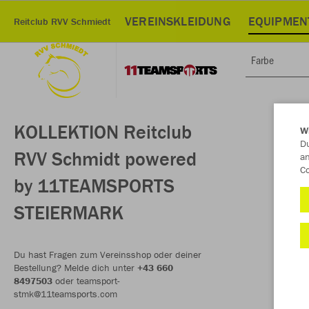
VEREINSKLEIDUNG
EQUIPMEN
Reitclub RVV Schmiedt
Farbe
KOLLEKTION Reitclub
W
Du
RVV Schmidt powered
an
Co
by 11TEAMSPORTS
STEIERMARK
Du hast Fragen zum Vereinsshop oder deiner
Bestellung? Melde dich unter
+43 660
8497503
oder teamsport-
stmk@11teamsports.com