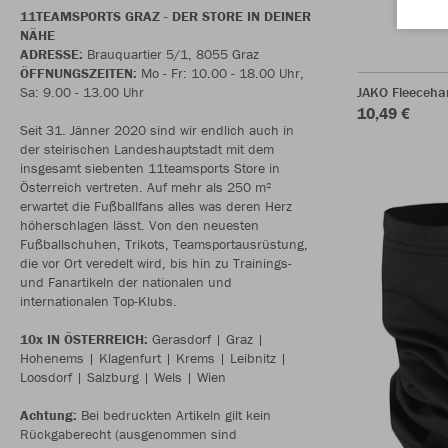
11TEAMSPORTS GRAZ - DER STORE IN DEINER
NÄHE
ADRESSE:
Brauquartier 5/1, 8055 Graz
ÖFFNUNGSZEITEN:
Mo - Fr: 10.00 - 18.00 Uhr,
Sa: 9.00 - 13.00 Uhr
JAKO Fleeceh
10,49 €
Seit 31. Jänner 2020 sind wir endlich auch in
der steirischen Landeshauptstadt mit dem
insgesamt siebenten 11teamsports Store in
Österreich vertreten. Auf mehr als 250 m²
erwartet die Fußballfans alles was deren Herz
höherschlagen lässt. Von den neuesten
Fußballschuhen, Trikots, Teamsportausrüstung,
die vor Ort veredelt wird, bis hin zu Trainings-
und Fanartikeln der nationalen und
internationalen Top-Klubs.
10x IN ÖSTERREICH:
Gerasdorf | Graz |
Hohenems | Klagenfurt | Krems | Leibnitz |
Loosdorf | Salzburg | Wels | Wien
Achtung:
Bei bedruckten Artikeln gilt kein
Rückgaberecht (ausgenommen sind