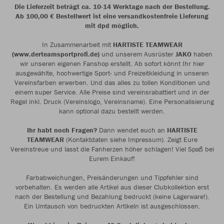
Die Lieferzeit beträgt ca. 10-14 Werktage nach der Bestellung.
Ab 100,00 € Bestellwert ist eine versandkostenfreie Lieferung
mit dpd möglich.
In Zusammenarbeit mit
HARTISTE TEAMWEAR
(www.derteamsportprofi.de)
und unserem Ausrüster
JAKO
haben
wir unseren eigenen Fanshop erstellt. Ab sofort könnt Ihr hier
ausgewählte, hochwertige Sport- und Freizeitkleidung in unseren
Vereinsfarben erwerben. Und das alles zu tollen Konditionen und
einem super Service. Alle Preise sind vereinsrabattiert und in der
Regel inkl. Druck (Vereinslogo, Vereinsname). Eine Personalisierung
kann optional dazu bestellt werden.
Ihr habt noch Fragen?
Dann wendet euch an
HARTISTE
TEAMWEAR
(Kontaktdaten siehe Impressum). Zeigt Eure
Vereinstreue und lasst die Fanherzen höher schlagen! Viel Spaß bei
Eurem Einkauf!
Farbabweichungen, Preisänderungen und Tippfehler sind
vorbehalten. Es werden alle Artikel aus dieser Clubkollektion erst
nach der Bestellung und Bezahlung bedruckt (keine Lagerware!).
Ein Umtausch von bedruckten Artikeln ist ausgeschlossen.