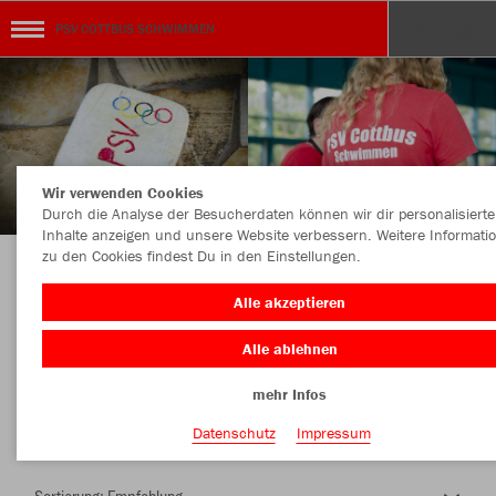
PSV COTTBUS SCHWIMMEN
Wir verwenden Cookies
Durch die Analyse der Besucherdaten können wir dir personalisierte
Inhalte anzeigen und unsere Website verbessern. Weitere Informati
zu den Cookies findest Du in den Einstellungen.
Herzlich Willkommen im Teamshop PSV
Alle akzeptieren
COTTBUS SCHWIMMEN
Alle ablehnen
mehr Infos
Nachhaltig
Farbe
Datenschutz
Impressum