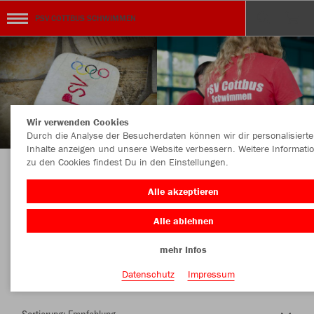
PSV COTTBUS SCHWIMMEN
Wir verwenden Cookies
Durch die Analyse der Besucherdaten können wir dir personalisierte
Inhalte anzeigen und unsere Website verbessern. Weitere Informati
zu den Cookies findest Du in den Einstellungen.
Herzlich Willkommen im Teamshop PSV
Alle akzeptieren
COTTBUS SCHWIMMEN
Alle ablehnen
mehr Infos
Nachhaltig
Farbe
Datenschutz
Impressum