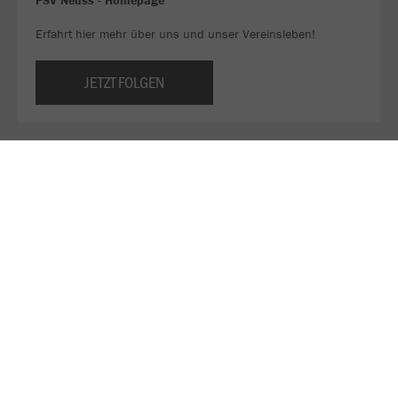
PSV Neuss - Homepage
Erfahrt hier mehr über uns und unser Vereinsleben!
JETZT FOLGEN
Sei ein Teil unseres WhatsApp-Kanals!
Bleib immer am Ball und verpasse keine Deals mehr. 👀
Euer Team von Fair Sport ❤️