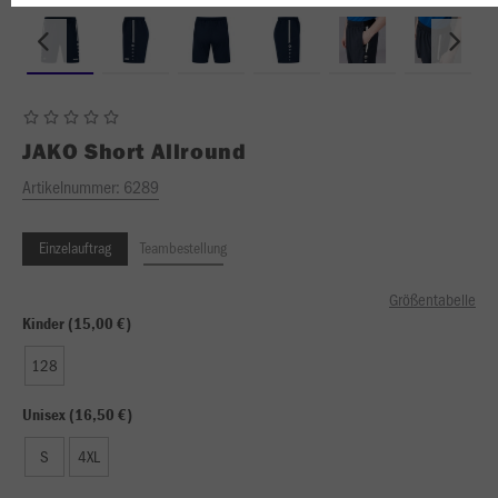
JAKO
Short Allround
Artikelnummer:
6289
Einzelauftrag
Teambestellung
Größentabelle
Kinder (15,00 €)
128
Unisex (16,50 €)
S
4XL