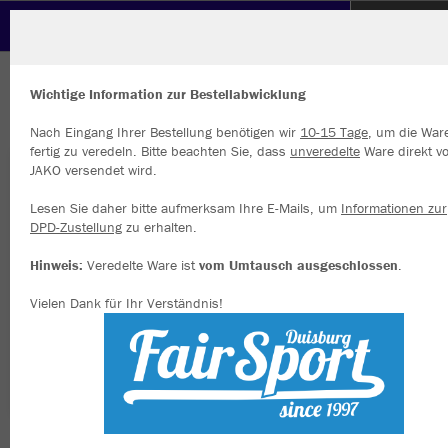
Polizeisportverein Neuss
ZURÜCK
Polizeisportverein Neuss
JAKO Short Allround
Wichtige Information zur Bestellabwicklung
Nach Eingang Ihrer Bestellung benötigen wir
10-15 Tage
, um die War
fertig zu veredeln. Bitte beachten Sie, dass
unveredelte
Ware direkt v
JAKO versendet wird.
Wir verwenden Cookies
Durch die Analyse der Besucherdaten können wir dir personalisierte
Lesen Sie daher bitte aufmerksam Ihre E-Mails, um
Informationen zur
Inhalte anzeigen und unsere Website verbessern. Weitere Informati
DPD-Zustellung
zu erhalten.
zu den Cookies findest Du in den Einstellungen.
Hinweis:
Veredelte Ware ist
vom Umtausch ausgeschlossen
.
Alle akzeptieren
Vielen Dank für Ihr Verständnis!
Alle ablehnen
mehr Infos
Datenschutz
Impressum