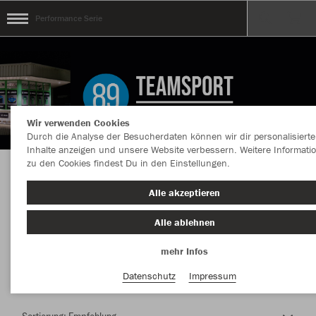
Performance Serie
Wir verwenden Cookies
Durch die Analyse der Besucherdaten können wir dir personalisierte
Inhalte anzeigen und unsere Website verbessern. Weitere Informati
zu den Cookies findest Du in den Einstellungen.
Herzlich Willkommen im Teamshop
Alle akzeptieren
Performance Serie
Alle ablehnen
mehr Infos
Nachhaltig
Farbe
Datenschutz
Impressum