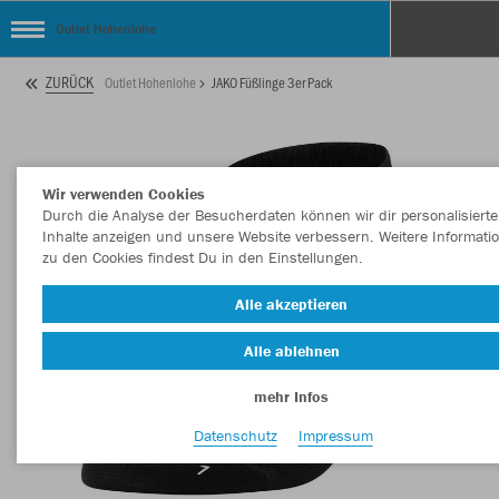
Outlet Hohenlohe
ZURÜCK
Outlet Hohenlohe
JAKO Füßlinge 3er Pack
Wir verwenden Cookies
Durch die Analyse der Besucherdaten können wir dir personalisierte
Inhalte anzeigen und unsere Website verbessern. Weitere Informati
zu den Cookies findest Du in den Einstellungen.
Alle akzeptieren
Alle ablehnen
mehr Infos
Datenschutz
Impressum