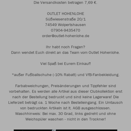
Die Versandkosten betragen 7,69 €.
OUTLET HOHENLOHE
Süßwiesenstraße 20/1
74549 Wolpertshausen
07904-9435470
order@outlet-hohenlohe.de
Ihr habt noch Fragen?
Dann wendet Euch direkt an das Team vom Outlet Hohenlohe.
Viel Spaß bei Eurem Einkauf!
*außer Fußballschuhe (-10% Rabatt) und VfB-Fanbekleidung.
Farbabweichungen, Preisänderungen und Tippfehler sind
vorbehalten. Es werden alle Artikel aus dieser Clubkollektion erst
nach der Bestellung bedruckt und sind keine Lagerware! Die
Lieferzeit beträgt ca. 1 Woche nach Bestelleingang. Ein Umtausch
von bedruckten Artikeln ist lt. AGB ausgeschlossen.
Waschhinweis: Bei max. 30 Grad, links gedreht und ohne
Weichspüler waschen - nicht in den Trockner!