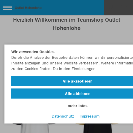
Outlet Hohenlohe
Herzlich Willkommen im Teamshop Outlet
Hohenlohe
Wir verwenden Cookies
Nachhaltig
Farbe
Durch die Analyse der Besucherdaten können wir dir personalisierte
Inhalte anzeigen und unsere Website verbessern. Weitere Informati
zu den Cookies findest Du in den Einstellungen.
Alle akzeptieren
Alle ablehnen
mehr Infos
Datenschutz
Impressum