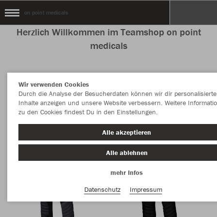
on point medicals
Herzlich Willkommen im Teamshop on point
medicals
Wir verwenden Cookies
Nachhaltig
Farbe
Durch die Analyse der Besucherdaten können wir dir personalisierte
Inhalte anzeigen und unsere Website verbessern. Weitere Informati
zu den Cookies findest Du in den Einstellungen.
Alle akzeptieren
Alle ablehnen
mehr Infos
Datenschutz
Impressum