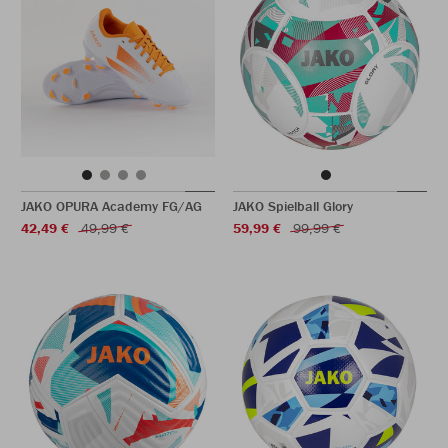
JAKO OPURA Academy FG/AG
JAKO Spielball Glory
42,49 €
49,99 €
59,99 €
99,99 €