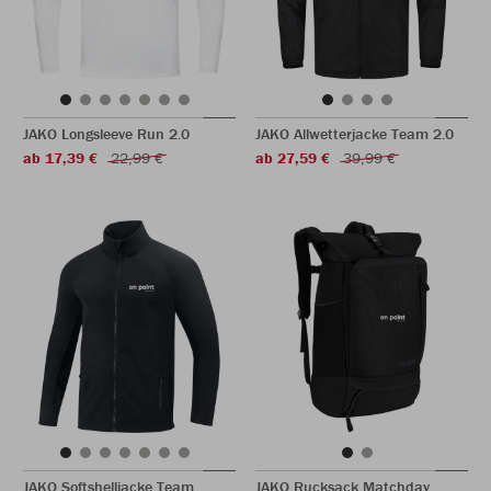
JAKO Longsleeve Run 2.0
JAKO Allwetterjacke Team 2.0
ab 17,39 €
22,99 €
ab 27,59 €
39,99 €
JAKO Softshelljacke Team
JAKO Rucksack Matchday