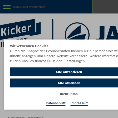
OhreKicker Wolmirstedt
Wir verwenden Cookies
Durch die Analyse der Besucherdaten können wir dir personalisierte
Inhalte anzeigen und unsere Website verbessern. Weitere Informati
zu den Cookies findest Du in den Einstellungen.
Herzlich Willkommen im Teamshop OhreKicker
Alle akzeptieren
Wolmirstedt
Alle ablehnen
mehr Infos
Nachhaltig
Farbe
Datenschutz
Impressum