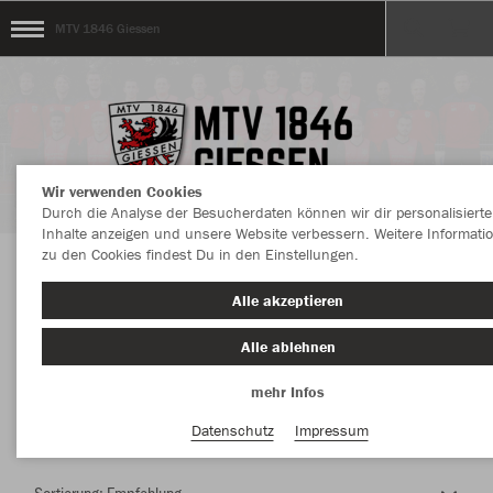
MTV 1846 Giessen
Wir verwenden Cookies
Durch die Analyse der Besucherdaten können wir dir personalisierte
Inhalte anzeigen und unsere Website verbessern. Weitere Informati
zu den Cookies findest Du in den Einstellungen.
Herzlich Willkommen im Teamshop MTV 1846
Alle akzeptieren
Giessen
Alle ablehnen
mehr Infos
Nachhaltig
Farbe
Datenschutz
Impressum