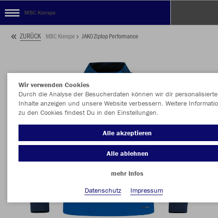
MBC Kierspe
ZURÜCK
MBC Kierspe
JAKO Ziptop Performance
Wir verwenden Cookies
Durch die Analyse der Besucherdaten können wir dir personalisierte
Inhalte anzeigen und unsere Website verbessern. Weitere Informati
zu den Cookies findest Du in den Einstellungen.
Alle akzeptieren
Alle ablehnen
mehr Infos
Datenschutz
Impressum