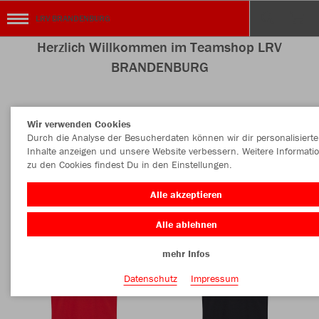
LRV BRANDENBURG
Herzlich Willkommen im Teamshop LRV
BRANDENBURG
Wir verwenden Cookies
Nachhaltig
Farbe
Durch die Analyse der Besucherdaten können wir dir personalisierte
Inhalte anzeigen und unsere Website verbessern. Weitere Informati
zu den Cookies findest Du in den Einstellungen.
Alle akzeptieren
Alle ablehnen
mehr Infos
Datenschutz
Impressum