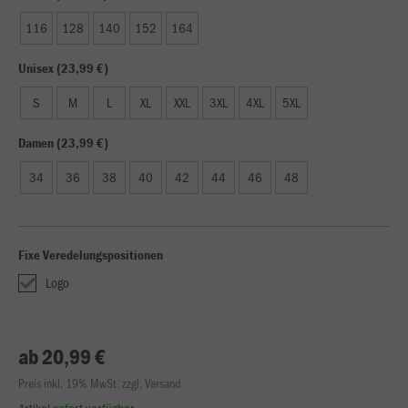
116
128
140
152
164
Unisex (23,99 €)
S
M
L
XL
XXL
3XL
4XL
5XL
Damen (23,99 €)
34
36
38
40
42
44
46
48
Fixe Veredelungspositionen
Logo
ab 20,99 €
Preis inkl. 19% MwSt. zzgl. Versand