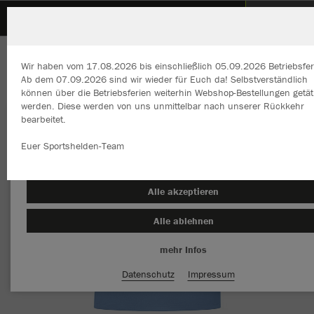
Voltigier- und Pferdesportverein Renningen e.V.
ZURÜCK
Voltigier- und Pferdesportverein Renningen e.V.
JAKO Polo Organic
Wir haben vom 17.08.2026 bis einschließlich 05.09.2026 Betriebsfer
Ab dem 07.09.2026 sind wir wieder für Euch da! Selbstverständlich
können über die Betriebsferien weiterhin Webshop-Bestellungen getät
werden. Diese werden von uns unmittelbar nach unserer Rückkehr
bearbeitet.
Wir verwenden Cookies
Durch die Analyse der Besucherdaten können wir dir personalisierte
Euer Sportshelden-Team
Inhalte anzeigen und unsere Website verbessern. Weitere Informati
zu den Cookies findest Du in den Einstellungen.
Alle akzeptieren
Alle ablehnen
mehr Infos
Datenschutz
Impressum