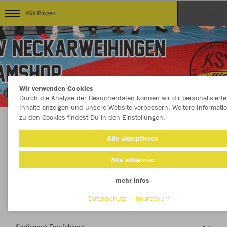
KSV Ringen
Wir verwenden Cookies
Durch die Analyse der Besucherdaten können wir dir personalisierte
Inhalte anzeigen und unsere Website verbessern. Weitere Informati
zu den Cookies findest Du in den Einstellungen.
Herzlich Willkommen im Teamshop KSV
Alle akzeptieren
Ringen
Alle ablehnen
mehr Infos
Nachhaltig
Farbe
Datenschutz
Impressum