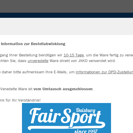
SOIRES
WETTKAMPF
 Information zur Bestellabwicklung
gang Ihrer Bestellung benötigen wir
10-15 Tage
, um die Ware fertig zu vere
ir verwenden Cookies
chten Sie, dass
unveredelte
Ware direkt von JAKO versendet wird.
rch die Analyse der Besucherdaten können wir dir personalisierte Inhalte
zeigen und unsere Website verbessern. Weitere Informationen zu den
e daher bitte aufmerksam Ihre E-Mails, um
Informationen zur DPD-Zustellu
okies findest Du in den Einstellungen.
Alle akzeptieren
Veredelte Ware ist
vom Umtausch ausgeschlossen
.
nk für Ihr Verständnis!
Alle ablehnen
mehr Infos
Farbe
Datenschutz
Impressum