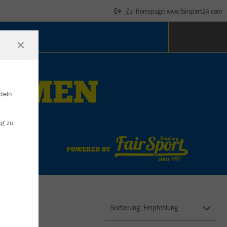
Zur Homepage: www.fairsport24.com
deln.
ng
zu