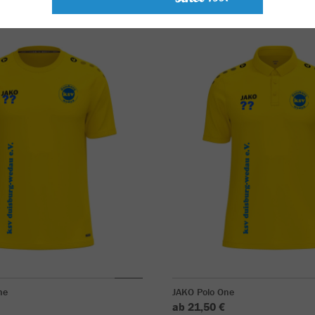
ne
JAKO Polo One
ab 21,50 €