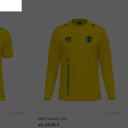
JAKO Sweat One
ab 23,00 €