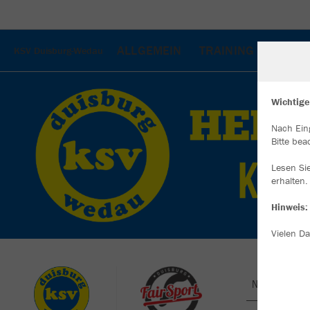
ALLGEMEIN
TRAINING
ACCES
KSV Duisburg-Wedau
Wichtige
Nach Ein
W
Bitte bea
Du
an
Lesen Si
Co
erhalten.
Hinweis:
Vielen Da
Nachhaltig