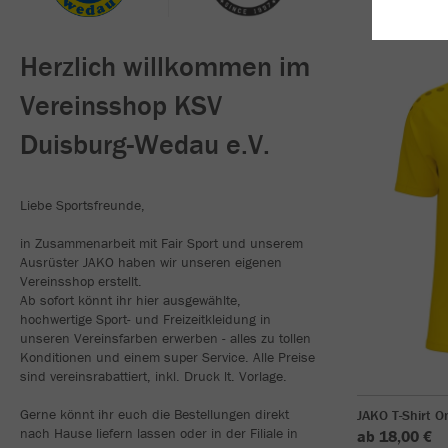
Herzlich willkommen im
Vereinsshop KSV
Duisburg-Wedau e.V.
Liebe Sportsfreunde,
in Zusammenarbeit mit Fair Sport und unserem
Ausrüster JAKO haben wir unseren eigenen
Vereinsshop erstellt.
Ab sofort könnt ihr hier ausgewählte,
hochwertige Sport- und Freizeitkleidung in
unseren Vereinsfarben erwerben - alles zu tollen
Konditionen und einem super Service. Alle Preise
sind vereinsrabattiert, inkl. Druck lt. Vorlage.
Gerne könnt ihr euch die Bestellungen direkt
JAKO T-Shirt O
nach Hause liefern lassen oder in der Filiale in
ab 18,00 €