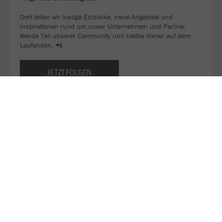
Dort teilen wir lustige Einblicke, neue Angebote und
Inspirationen rund um unser Unternehmen und Partner.
Werde Teil unserer Community und bleibe immer auf dem
Laufenden. 📲
JETZT FOLGEN
Sei ein Teil unseres WhatsApp-Kanals!
Bleib immer am Ball und verpasse keine Deals mehr. 👀