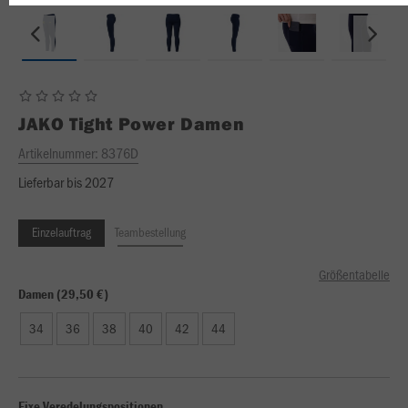
JAKO
Tight Power Damen
Artikelnummer:
8376D
Lieferbar bis 2027
Einzelauftrag
Teambestellung
Größentabelle
Damen (29,50 €)
34
36
38
40
42
44
Fixe Veredelungspositionen