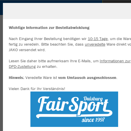
KSV Duisburg-Wedau
ZURÜCK
KSV Duisburg-Wedau
JAKO Tight Power Damen
Wichtige Information zur Bestellabwicklung
Nach Eingang Ihrer Bestellung benötigen wir
10-15 Tage
, um die War
fertig zu veredeln. Bitte beachten Sie, dass
unveredelte
Ware direkt v
JAKO versendet wird.
Wir verwenden Cookies
Durch die Analyse der Besucherdaten können wir dir personalisierte
Lesen Sie daher bitte aufmerksam Ihre E-Mails, um
Informationen zur
Inhalte anzeigen und unsere Website verbessern. Weitere Informati
DPD-Zustellung
zu erhalten.
zu den Cookies findest Du in den Einstellungen.
Hinweis:
Veredelte Ware ist
vom Umtausch ausgeschlossen
.
Alle akzeptieren
Vielen Dank für Ihr Verständnis!
Alle ablehnen
mehr Infos
Datenschutz
Impressum