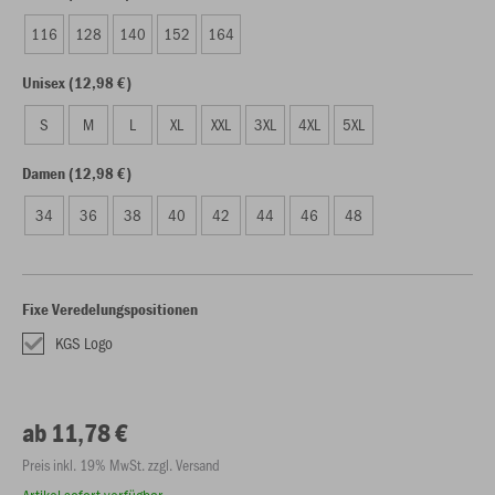
116
128
140
152
164
Unisex (12,98 €)
S
M
L
XL
XXL
3XL
4XL
5XL
Damen (12,98 €)
34
36
38
40
42
44
46
48
Fixe Veredelungspositionen
KGS Logo
ab 11,78 €
Preis inkl. 19% MwSt. zzgl. Versand