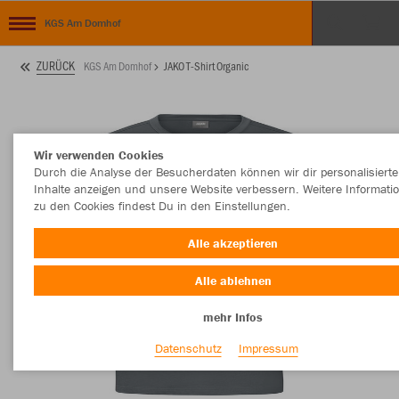
KGS Am Domhof
ZURÜCK
KGS Am Domhof
JAKO T-Shirt Organic
Wir verwenden Cookies
Durch die Analyse der Besucherdaten können wir dir personalisierte
Inhalte anzeigen und unsere Website verbessern. Weitere Informati
zu den Cookies findest Du in den Einstellungen.
Alle akzeptieren
Alle ablehnen
mehr Infos
Datenschutz
Impressum