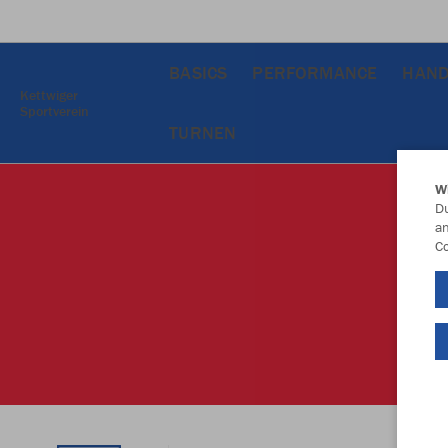
BASICS
PERFORMANCE
HAND
Kettwiger
Sportverein
TURNEN
W
Du
an
Co