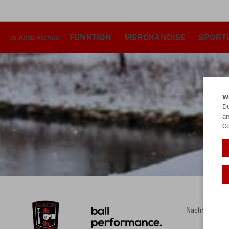
FUNKTION
MERCHANDISE
SPORT
Ju-Jutsu-Aschau
W
Du
an
Co
Nachhaltig