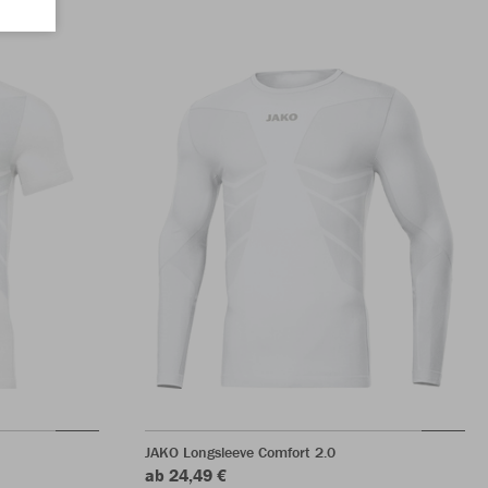
JAKO Longsleeve Comfort 2.0
ab 24,49 €