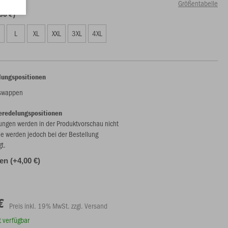
Größentabelle
00 €)
L
XL
XXL
3XL
4XL
lungspositionen
nswappen
eredelungspositionen
ungen werden in der Produktvorschau nicht
ie werden jedoch bei der Bestellung
gt.
len (+4,00 €)
€
Preis inkl. 19% MwSt. zzgl. Versand
rt verfügbar