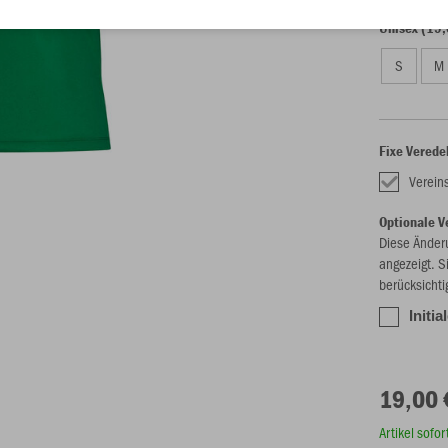
Unisex (19,
S
M
Fixe Verede
Verei
Optionale V
Diese Änder
angezeigt. S
berücksichti
Initia
19,00 
Artikel sofo