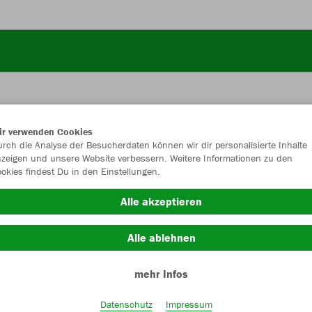
ir verwenden Cookies
JAK
rch die Analyse der Besucherdaten können wir dir personalisierte Inhalte
zeigen und unsere Website verbessern. Weitere Informationen zu den
okies findest Du in den Einstellungen.
sportgrün
Alle akzeptieren
Alle ablehnen
mehr Infos
Einzelau
Datenschutz
Impressum