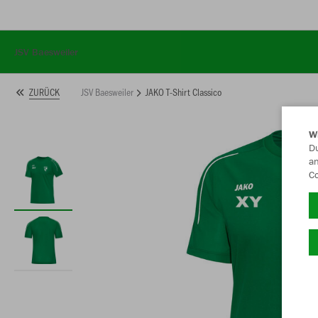
JSV Baesweiler
JSV Baesweiler
JAKO T-Shirt Classico
ZURÜCK
W
Du
an
Co