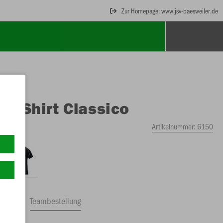
Zur Homepage: www.jsv-baesweiler.de
O
T-Shirt Classico
Artikelnummer:
6150
ftrag
Teambestellung