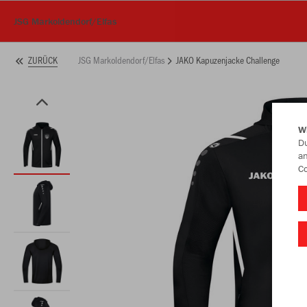
JSG Markoldendorf/Elfas
JSG Markoldendorf/Elfas
JAKO Kapuzenjacke Challenge
ZURÜCK
W
Du
an
Co