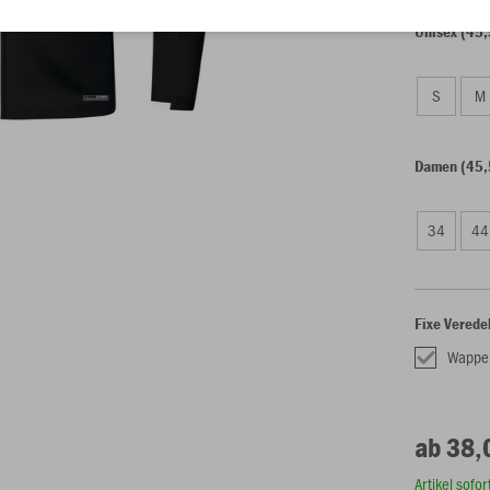
Unisex (45,
S
M
Damen (45,
34
44
Fixe Verede
Wappen
ab 38,
Artikel sofo