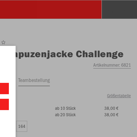
O
Kapuzenjacke Challenge
Artikelnummer:
6821
ftrag
Teambestellung
Größentabelle
ab 10 Stück
38,00 €
00 €)
ab 20 Stück
38,00 €
0
152
164