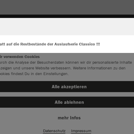
ALLWETTER-/COACHJACKEN
UNDERWEAR & ACCE
Farbe
tt auf die Restbestände der Auslaufserie Classico !!!
ir verwenden Cookies
rch die Analyse der Besucherdaten können wir dir personalisierte Inhalte
zeigen und unsere Website verbessern. Weitere Informationen zu den
okies findest Du in den Einstellungen.
Alle akzeptieren
Alle ablehnen
mehr Infos
Datenschutz
Impressum