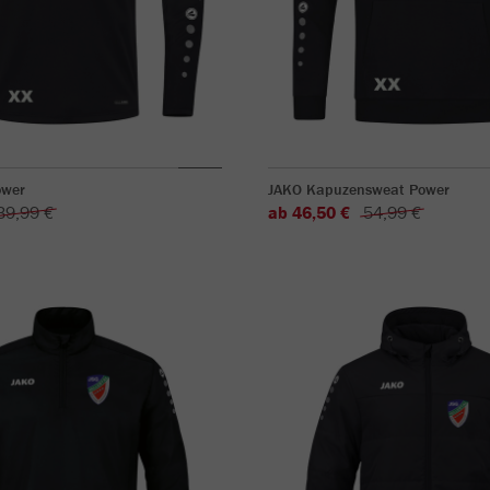
ower
JAKO Kapuzensweat Power
39,99 €
ab 46,50 €
54,99 €