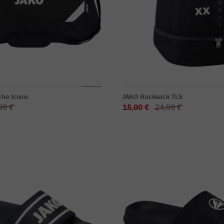
he Iconic
JAKO Rucksack TLS
99 €
15,00 €
24,99 €