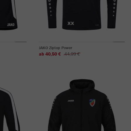
JAKO Ziptop Power
ab 40,50 €
44,99 €