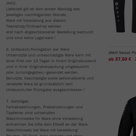
JAKO.
Lieferzeit gilt ab dem ersten Werktag des
jeweiligen nachfolgenden Monats.
Ware mit Veredelung aus diesem
Teamshop/Onlineshop werden
erst nach abgeschlossener Bestellung bedruckt
und sind keine Lagerware !
6. Umtausch/Rückgaben der Ware
JAKO Sweat P
Unbenutzte und unbeschädigte Ware kann mit
ab 37,50 €
einer Frist von 14 Tagen in Ihrem Originalzustand
und in Ihrer Originalverpackung umgetauscht
oder zurückgegeben/-gesendet werden.
Benutzte, beschädigte sowie personalisierte und
veredelte Ware ist grundsätzlich vom
Umtausch/der Rückgabe ausgeschlossen !
7. Sonstiges
Farbabweichungen, Preisänderungen und
Tippfehler sind vorbehalten.
Waschhinweise für Ware ohne Veredelung
entnehmen Sie bitte dem Etikett an der Ware.
Waschhinweis bei Ware mit Veredelung:
Bei max. 30 Grad, links gedreht und ohne