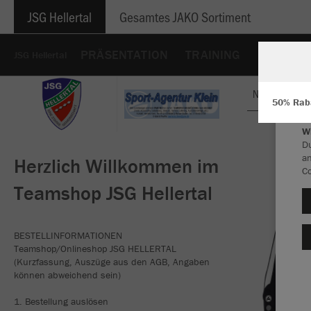
JSG Hellertal
Gesamtes JAKO Sortiment
PRÄSENTATION
TRAINING
HOODIES
JSG Hellertal
Nachhaltig
50% Raba
W
Du
an
Herzlich Willkommen im
Co
Teamshop JSG Hellertal
BESTELLINFORMATIONEN
Teamshop/Onlineshop JSG HELLERTAL
(Kurzfassung, Auszüge aus den AGB, Angaben
können abweichend sein)
1. Bestellung auslösen