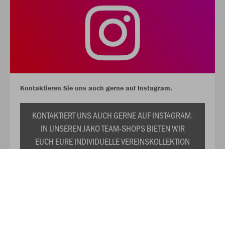
Kontaktieren Sie uns auch gerne auf Instagram.
KONTAKTIERT UNS AUCH GERNE AUF INSTAGRAM.
IN UNSEREN JAKO TEAM-SHOPS BIETEN WIR
EUCH EURE INDIVIDUELLE VEREINSKOLLEKTION
ZU DAUERHAFT REDUZIERTEN PREISEN AN. WIR
PRÄSENTIEREN EUCH TRIKOTS,
TRAININGSANZÜGE, SHIRTS, SWEATS UND DAS
RESTLICHE WICHTIGE