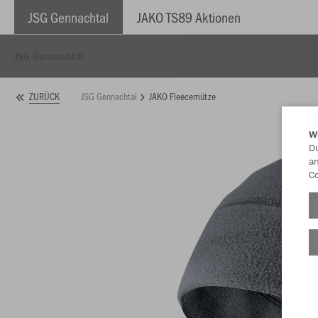
JSG Gennachtal
JAKO TS89 Aktionen
JSG Gennachtal
JSG Gennachtal
JAKO Fleecemütze
ZURÜCK
W
Du
an
Co