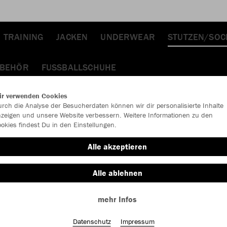
TRAINING
JACKEN
UNDERWEAR
STUTZEN/SOC
UBEHÖR
FUSSBALLSCHUHE
Farbe
ir verwenden Cookies
rch die Analyse der Besucherdaten können wir dir personalisierte Inhalte
zeigen und unsere Website verbessern. Weitere Informationen zu den
okies findest Du in den Einstellungen.
Alle akzeptieren
Alle ablehnen
mehr Infos
Datenschutz
Impressum