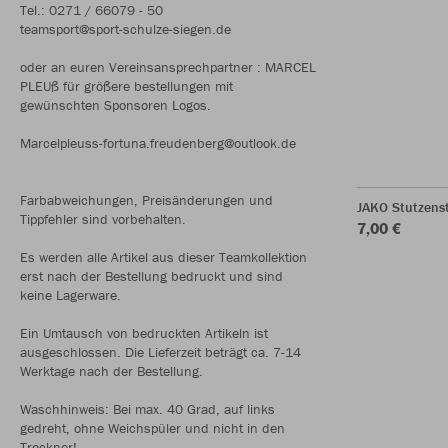
Tel.: 0271 / 66079 - 50
teamsport@sport-schulze-siegen.de
oder an euren Vereinsansprechpartner : MARCEL
PLEUß für größere bestellungen mit
gewünschten Sponsoren Logos.
Marcelpleuss-fortuna.freudenberg@outlook.de
Farbabweichungen, Preisänderungen und
JAKO Stutzens
Tippfehler sind vorbehalten.
7,00 €
Es werden alle Artikel aus dieser Teamkollektion
erst nach der Bestellung bedruckt und sind
keine Lagerware.
Ein Umtausch von bedruckten Artikeln ist
ausgeschlossen. Die Lieferzeit beträgt ca. 7-14
Werktage nach der Bestellung.
Waschhinweis: Bei max. 40 Grad, auf links
gedreht, ohne Weichspüler und nicht in den
Trockner!