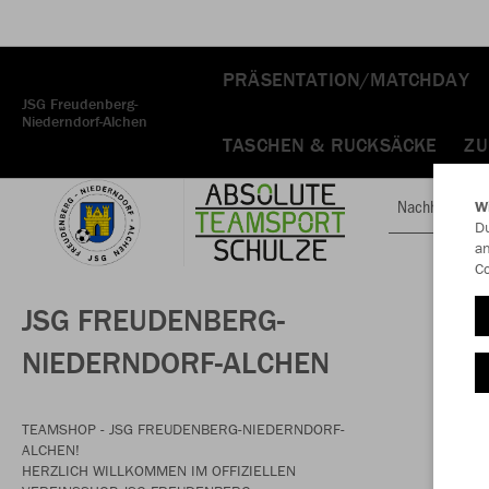
PRÄSENTATION/MATCHDAY
JSG Freudenberg-
Niederndorf-Alchen
TASCHEN & RUCKSÄCKE
Z
Nachhaltig
W
Du
an
Co
JSG FREUDENBERG-
NIEDERNDORF-ALCHEN
TEAMSHOP - JSG FREUDENBERG-NIEDERNDORF-
ALCHEN!
HERZLICH WILLKOMMEN IM OFFIZIELLEN